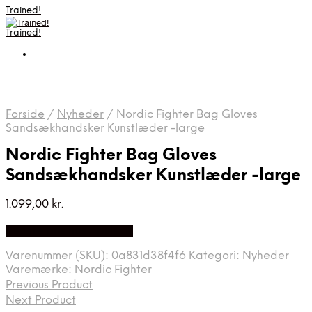
Trained!
Trained!
Forside
/
Nyheder
/
Nordic Fighter Bag Gloves
Sandsækhandsker Kunstlæder -large
Nordic Fighter Bag Gloves
Sandsækhandsker Kunstlæder -large
1.099,00
kr.
Bedste pris hos Apuls.dk
Varenummer (SKU):
0a831d38f4f6
Kategori:
Nyheder
Varemærke:
Nordic Fighter
Previous Product
Next Product