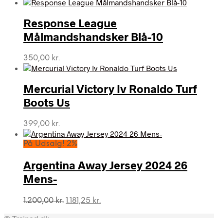
Response League
Målmandshandsker Blå-10
350,00
kr.
Mercurial Victory Iv Ronaldo Turf
Boots Us
399,00
kr.
På Udsalg! 2%
Argentina Away Jersey 2024 26
Mens-
Den
Den
1.200,00
kr.
1.181,25
kr.
oprindelige
aktuelle