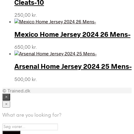
Cleats-10
250,00
kr.
Mexico Home Jersey 2024 26 Mens-
650,00
kr.
Arsenal Home Jersey 2024 25 Mens-
500,00
kr.
© Trained.dk
×
×
What are you looking for?