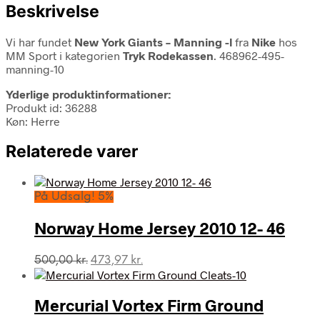
Beskrivelse
Vi har fundet
New York Giants – Manning -l
fra
Nike
hos
MM Sport i kategorien
Tryk Rodekassen
. 468962-495-
manning-10
Yderlige produktinformationer:
Produkt id: 36288
Køn: Herre
Relaterede varer
På Udsalg! 5%
Norway Home Jersey 2010 12- 46
Den
Den
500,00
kr.
473,97
kr.
oprindelige
aktuelle
pris
pris
var:
er:
Mercurial Vortex Firm Ground
500,00 kr..
473,97 kr..