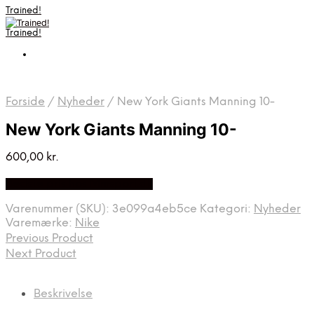
Trained!
Trained!
Forside
/
Nyheder
/
New York Giants Manning 10-
New York Giants Manning 10-
600,00
kr.
Bedste pris hos Mmsport.dk
Varenummer (SKU):
3e099a4eb5ce
Kategori:
Nyheder
Varemærke:
Nike
Previous Product
Next Product
Beskrivelse