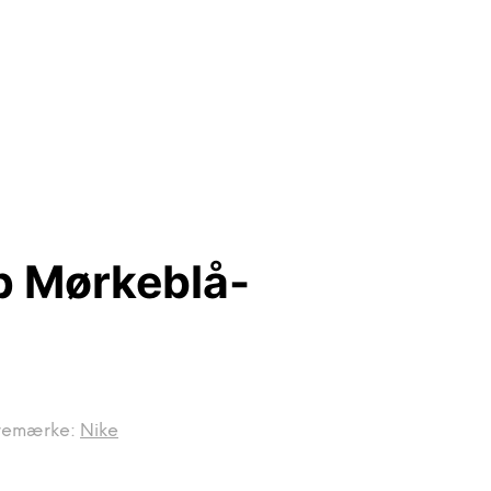
p Mørkeblå-
remærke:
Nike