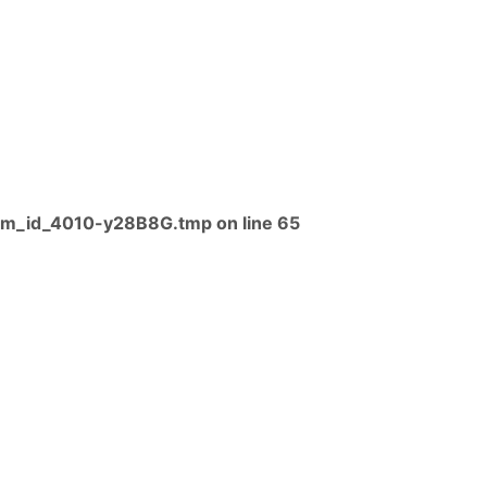
im_id_4010-y28B8G.tmp
on line
65