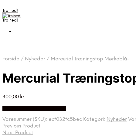
Trained!
Trained!
Forside
/
Nyheder
/
Mercurial Træningstop Mørkeblå-
Mercurial Træningsto
300,00
kr.
Bedste pris hos Mmsport.dk
Varenummer (SKU):
ecf032fc5bec
Kategori:
Nyheder
Va
Previous Product
Next Product