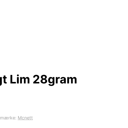
gt Lim 28gram
emærke:
Mcnett