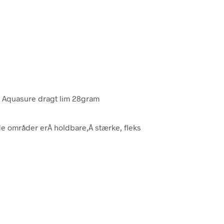
. Aquasure dragt lim 28gram
de områder erÂ holdbare,Â stærke, fleks