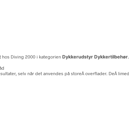
t
hos Diving 2000 i kategorien
Dykkerudstyr Dykkertilbehør
båd
ultater, selv når det anvendes på storeÂ overflader. DeÂ lime