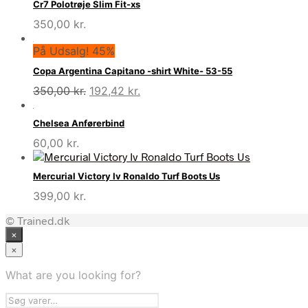
Cr7 Polotrøje Slim Fit-xs
350,00
kr.
På Udsalg! 45%
Copa Argentina Capitano -shirt White- 53-55
Den
Den
350,00
kr.
192,42
kr.
oprindelige
aktuelle
pris
pris
Chelsea Anførerbind
var:
er:
60,00
kr.
350,00 kr..
192,42 kr..
Mercurial Victory Iv Ronaldo Turf Boots Us
399,00
kr.
© Trained.dk
×
×
What are you looking for?