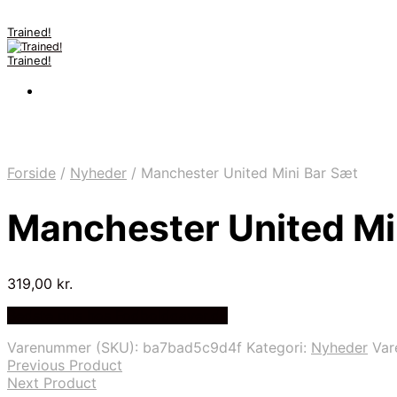
Trained!
Trained!
Forside
/
Nyheder
/
Manchester United Mini Bar Sæt
Manchester United Mi
319,00
kr.
Bedste pris hos Fodboldgaver.dk
Varenummer (SKU):
ba7bad5c9d4f
Kategori:
Nyheder
Va
Previous Product
Next Product