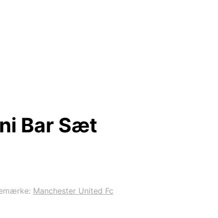
ni Bar Sæt
remærke:
Manchester United Fc