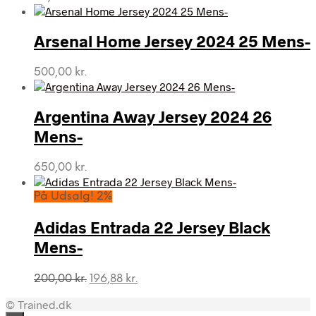
Arsenal Home Jersey 2024 25 Mens-
500,00
kr.
Argentina Away Jersey 2024 26
Mens-
650,00
kr.
På Udsalg! 2%
Adidas Entrada 22 Jersey Black
Mens-
Den
Den
200,00
kr.
196,88
kr.
oprindelige
aktuelle
© Trained.dk
pris
pris