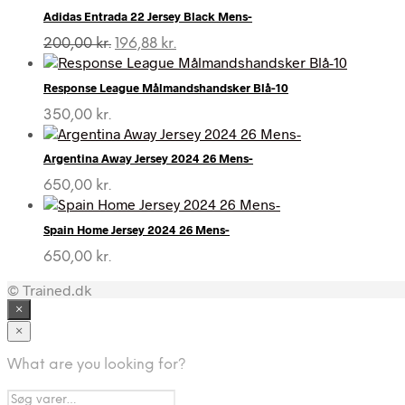
Adidas Entrada 22 Jersey Black Mens-
Den
Den
200,00
kr.
196,88
kr.
oprindelige
aktuelle
pris
pris
Response League Målmandshandsker Blå-10
var:
er:
200,00 kr..
196,88 kr..
350,00
kr.
Argentina Away Jersey 2024 26 Mens-
650,00
kr.
Spain Home Jersey 2024 26 Mens-
650,00
kr.
© Trained.dk
×
×
What are you looking for?