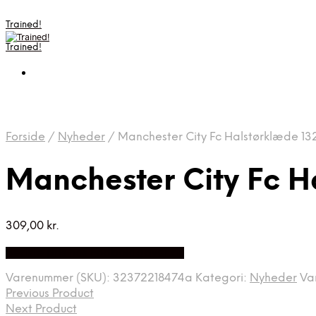
Trained!
Trained!
Forside
/
Nyheder
/
Manchester City Fc Halstørklæde 13
Manchester City Fc H
309,00
kr.
Bedste pris hos Fodboldgaver.dk
Varenummer (SKU):
32372218474a
Kategori:
Nyheder
Va
Previous Product
Next Product