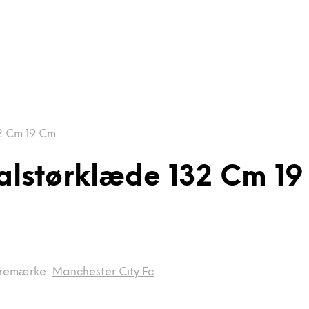
2 Cm 19 Cm
alstørklæde 132 Cm 1
remærke:
Manchester City Fc