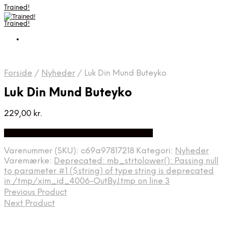
Trained!
Trained!
Forside
/
Nyheder
/
Luk Din Mund Buteyko
Luk Din Mund Buteyko
229,00
kr.
Bedste pris hos Denintelligentekrop.dk
Varenummer (SKU):
c69a97817218
Kategori:
Nyheder
Varemærke:
Deprecated: mb_strtolower(): Passing null
to parameter #1 ($string) of type string is deprecated
in /tmp/xim_id_4006-OutByJ.tmp on line 3
Previous Product
Next Product