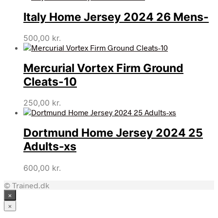
Italy Home Jersey 2024 26 Mens-
500,00
kr.
Mercurial Vortex Firm Ground
Cleats-10
250,00
kr.
Dortmund Home Jersey 2024 25
Adults-xs
600,00
kr.
© Trained.dk
×
×