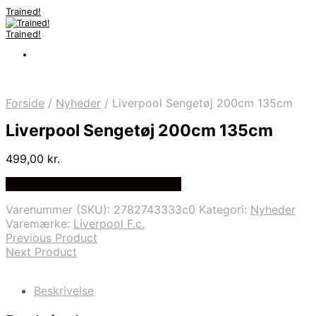
Trained!
Trained!
Forside
/
Nyheder
/
Liverpool Sengetøj 200cm 135cm
Liverpool Sengetøj 200cm 135cm
499,00
kr.
Bedste pris hos Fodboldgaver.dk
Varenummer (SKU):
2782743333c0
Kategori:
Nyheder
Varemærke:
Liverpool F.c.
Previous Product
Next Product
Beskrivelse