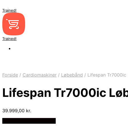
Trained!
Trained!
Forside
/
Cardiomaskiner
/
Løbebånd
/
Lifespan Tr7000ic
Lifespan Tr7000ic Lø
39.999,00
kr.
Bedste pris hos Apuls.dk