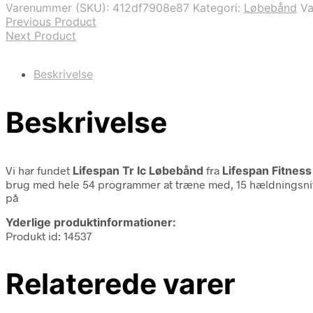
Varenummer (SKU):
412df7908e87
Kategori:
Løbebånd
V
Previous Product
Next Product
Beskrivelse
Beskrivelse
Vi har fundet
Lifespan Tr Ic Løbebånd
fra
Lifespan Fitness
brug med hele 54 programmer at træne med, 15 hældningsniveau
på
Yderlige produktinformationer:
Produkt id: 14537
Relaterede varer