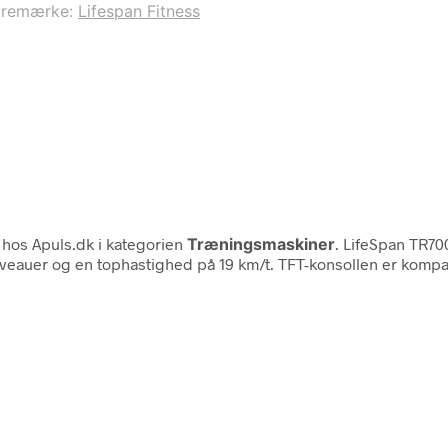
aremærke:
Lifespan Fitness
hos Apuls.dk i kategorien
Træningsmaskiner
. LifeSpan TR7
er og en tophastighed på 19 km/t. TFT-konsollen er kompatibel