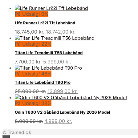
På Udsalg! 0%
Life Runner Lr22i Tft Løbebånd
Den
Den
18.745,00
kr.
18.742,00
kr.
oprindelige
aktuelle
På Udsalg! 22%
pris
pris
var:
er:
Titan Life Treadmill T56 Løbebånd
18.745,00 kr..
18.742,00 kr..
Den
Den
7.700,00
kr.
5.999,00
kr.
oprindelige
aktuelle
På Udsalg! 48%
pris
pris
var:
er:
Titan Life Løbebånd T90 Pro
7.700,00 kr..
5.999,00 kr..
Den
Den
25.000,00
kr.
12.899,00
kr.
oprindelige
aktuelle
På Udsalg! 38%
pris
pris
var:
er:
Odin T600 V2 Gåbånd Løbebånd Ny 2026 Model
25.000,00 kr..
12.899,00 kr..
Den
Den
8.000,00
kr.
4.999,00
kr.
oprindelige
aktuelle
© Trained.dk
pris
pris