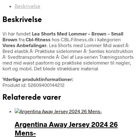
Beskrivelse
Beskrivelse
Vi har fundet
Lea Shorts Med Lommer – Brown – Small
Brown
fra
Cbl-fitness
hos CBL-Fitness.dk i kategorien
Vores Anbefalinger
. Lea Shorts med Lommer Mid waist Â·
Bred elastik Â· Praktiske sidelommer Â· Sømløs konstruktion
Â· Svedtransporterende Â· Del af Lea-serien Træningsshorts
med mid waist pasform og praktiske sidelommer til nøgler,
kort og mobil. Det bløde strækbare material
Yderlige produktinformationer:
Produkt id: 52609400144212
Relaterede varer
Argentina Away Jersey 2024 26
Mens-