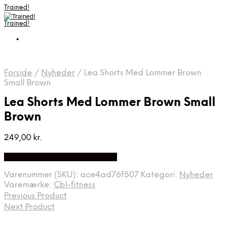
Trained!
Trained!
Forside
/
Nyheder
/
Lea Shorts Med Lommer Brown
Small Brown
Lea Shorts Med Lommer Brown Small
Brown
249,00
kr.
Bedste pris hos Cbl-fitness.dk
Varenummer (SKU):
ace4ad76f507
Kategori:
Nyheder
Varemærke:
Cbl-fitness
Previous Product
Next Product