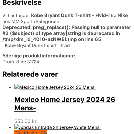
Beskrivelse
Vi har fundet
Kobe Bryant Dunk T-shirt – Hvid-l
fra
Nike
hos MM Sport i kategorien
Deprecated
: preg_replace(): Passing null to parameter
#3 ($subject) of type array|string is deprecated in
/tmp/xim_id_4010-azNWEf.tmp
on line
65
. Kobe Bryant Dunk t-shirt – hvid
Yderlige produktinformationer:
Produkt id: 31724
Relaterede varer
Mexico Home Jersey 2024 26
Mens-
650,00
kr.
På Udsalg! 2%