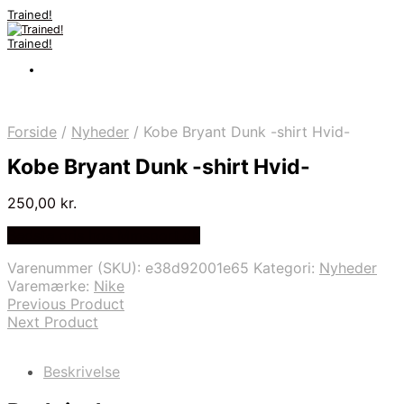
Trained!
Trained!
Forside
/
Nyheder
/
Kobe Bryant Dunk -shirt Hvid-
Kobe Bryant Dunk -shirt Hvid-
250,00
kr.
Bedste pris hos Mmsport.dk
Varenummer (SKU):
e38d92001e65
Kategori:
Nyheder
Varemærke:
Nike
Previous Product
Next Product
Beskrivelse