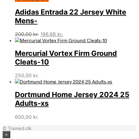
Adidas Entrada 22 Jersey White
Mens-
Den
Den
200,00
kr.
196,88
kr.
oprindelige
aktuelle
pris
pris
Mercurial Vortex Firm Ground
var:
er:
200,00 kr..
196,88 kr..
Cleats-10
250,00
kr.
Dortmund Home Jersey 2024 25
Adults-xs
600,00
kr.
© Trained.dk
×