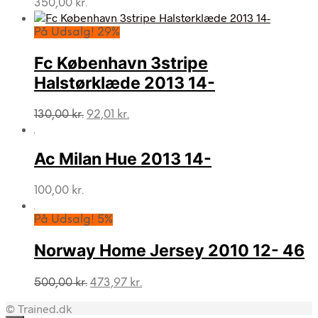
350,00
kr.
På Udsalg! 29%
Fc København 3stripe
Halstørklæde 2013 14-
Den
Den
130,00
kr.
92,01
kr.
oprindelige
aktuelle
pris
pris
var:
er:
Ac Milan Hue 2013 14-
130,00 kr..
92,01 kr..
100,00
kr.
På Udsalg! 5%
Norway Home Jersey 2010 12- 46
Den
Den
500,00
kr.
473,97
kr.
oprindelige
aktuelle
© Trained.dk
pris
pris