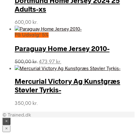
Dortmund Home Jersey 2024 25
Adults-xs
600,00
kr.
På Udsalg! 5%
Paraguay Home Jersey 2010-
Den
Den
500,00
kr.
473,97
kr.
oprindelige
aktuelle
pris
pris
var:
er:
Mercurial Victory Ag Kunstgræs
500,00 kr..
473,97 kr..
Støvler Tyrkis-
350,00
kr.
© Trained.dk
×
×