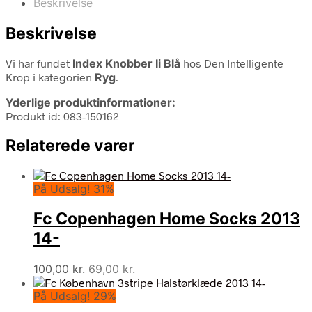
Beskrivelse
Beskrivelse
Vi har fundet
Index Knobber Ii Blå
hos Den Intelligente
Krop i kategorien
Ryg
.
Yderlige produktinformationer:
Produkt id: 083-150162
Relaterede varer
På Udsalg! 31%
Fc Copenhagen Home Socks 2013
14-
Den
Den
100,00
kr.
69,00
kr.
oprindelige
aktuelle
På Udsalg! 29%
pris
pris
var:
er: