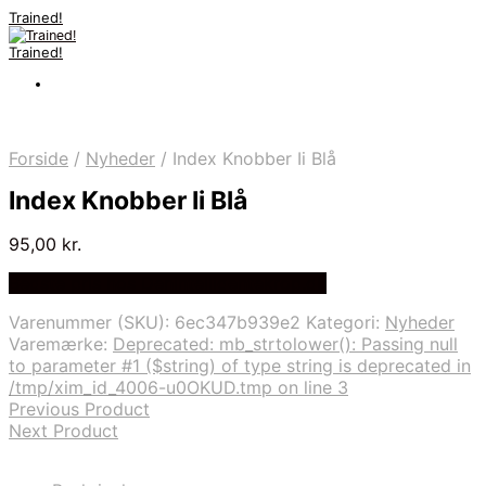
Trained!
Trained!
Forside
/
Nyheder
/
Index Knobber Ii Blå
Index Knobber Ii Blå
95,00
kr.
Bedste pris hos Denintelligentekrop.dk
Varenummer (SKU):
6ec347b939e2
Kategori:
Nyheder
Varemærke:
Deprecated: mb_strtolower(): Passing null
to parameter #1 ($string) of type string is deprecated in
/tmp/xim_id_4006-u0OKUD.tmp on line 3
Previous Product
Next Product