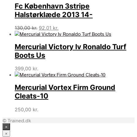
Fc København 3stripe
100,00 kr..
69,00 kr..
Halstørklæde 2013 14-
Den
Den
130,00
kr.
92,01
kr.
oprindelige
aktuelle
pris
pris
Mercurial Victory Iv Ronaldo Turf
var:
er:
130,00 kr..
92,01 kr..
Boots Us
399,00
kr.
Mercurial Vortex Firm Ground
Cleats-10
250,00
kr.
© Trained.dk
×
×