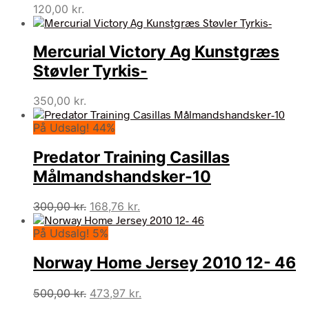
120,00
kr.
Mercurial Victory Ag Kunstgræs
Støvler Tyrkis-
350,00
kr.
På Udsalg! 44%
Predator Training Casillas
Målmandshandsker-10
Den
Den
300,00
kr.
168,76
kr.
oprindelige
aktuelle
På Udsalg! 5%
pris
pris
var:
er:
Norway Home Jersey 2010 12- 46
300,00 kr..
168,76 kr..
Den
Den
500,00
kr.
473,97
kr.
oprindelige
aktuelle