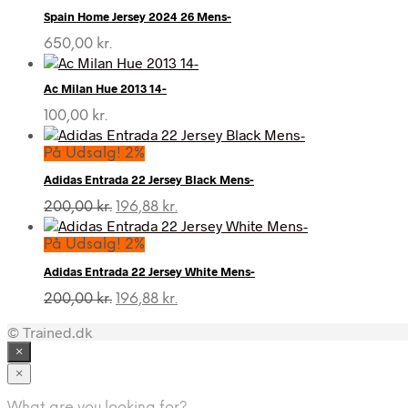
Spain Home Jersey 2024 26 Mens-
650,00
kr.
Ac Milan Hue 2013 14-
100,00
kr.
På Udsalg! 2%
Adidas Entrada 22 Jersey Black Mens-
Den
Den
200,00
kr.
196,88
kr.
oprindelige
aktuelle
pris
pris
På Udsalg! 2%
var:
er:
Adidas Entrada 22 Jersey White Mens-
200,00 kr..
196,88 kr..
Den
Den
200,00
kr.
196,88
kr.
oprindelige
aktuelle
© Trained.dk
pris
pris
var:
er:
×
200,00 kr..
196,88 kr..
×
What are you looking for?