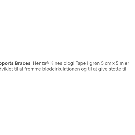
pports Braces
. Henza® Kinesiologi Tape i grøn 5 cm x 5 m er
et til at fremme blodcirkulationen og til at give støtte til