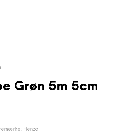
m
ape Grøn 5m 5cm
remærke:
Henza