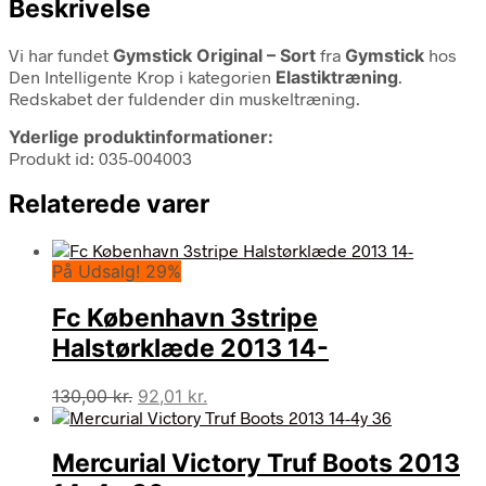
Beskrivelse
Vi har fundet
Gymstick Original – Sort
fra
Gymstick
hos
Den Intelligente Krop i kategorien
Elastiktræning
.
Redskabet der fuldender din muskeltræning.
Yderlige produktinformationer:
Produkt id: 035-004003
Relaterede varer
På Udsalg! 29%
Fc København 3stripe
Halstørklæde 2013 14-
Den
Den
130,00
kr.
92,01
kr.
oprindelige
aktuelle
pris
pris
Mercurial Victory Truf Boots 2013
var:
er:
130,00 kr..
92,01 kr..