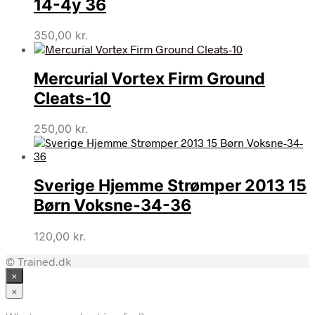
14-4y 36
350,00
kr.
Mercurial Vortex Firm Ground
Cleats-10
250,00
kr.
Sverige Hjemme Strømper 2013 15
Børn Voksne-34-36
120,00
kr.
© Trained.dk
×
×