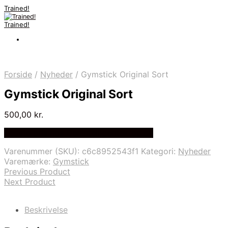
Trained!
Trained!
Forside
/
Nyheder
/
Gymstick Original Sort
Gymstick Original Sort
500,00
kr.
Bedste pris hos Denintelligentekrop.dk
Varenummer (SKU):
c6c8952543f1
Kategori:
Nyheder
Varemærke:
Gymstick
Previous Product
Next Product
Beskrivelse