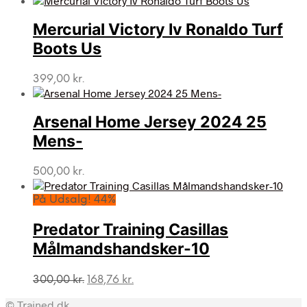
pris
pris
var:
er:
Mercurial Victory Iv Ronaldo Turf
350,00 kr..
192,42 kr..
Boots Us
399,00
kr.
Arsenal Home Jersey 2024 25
Mens-
500,00
kr.
På Udsalg! 44%
Predator Training Casillas
Målmandshandsker-10
Den
Den
300,00
kr.
168,76
kr.
oprindelige
aktuelle
© Trained.dk
pris
pris