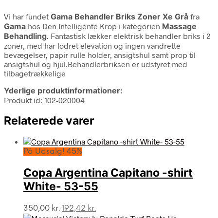
Vi har fundet
Gama Behandler Briks Zoner Xe Grå
fra
Gama
hos Den Intelligente Krop i kategorien
Massage
Behandling
. Fantastisk lækker elektrisk behandler briks i 2
zoner, med har lodret elevation og ingen vandrette
bevægelser, papir rulle holder, ansigtshul samt prop til
ansigtshul og hjul.Behandlerbriksen er udstyret med
tilbagetrækkelige
Yderlige produktinformationer:
Produkt id: 102-020004
Relaterede varer
På Udsalg! 45%
Copa Argentina Capitano -shirt
White- 53-55
Den
Den
350,00
kr.
192,42
kr.
oprindelige
aktuelle