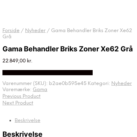
Forside
/
Nyheder
/
Gama Behandler Briks Zoner Xe62
Grå
Gama Behandler Briks Zoner Xe62 Grå
22.849,00
kr.
Bedste pris hos Denintelligentekrop.dk
Varenummer (SKU):
b2ae0b595e45
Kategori:
Nyheder
Varemærke:
Gama
Previous Product
Next Product
Beskrivelse
Beskrivelse