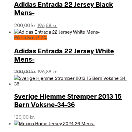
Adidas Entrada 22 Jersey Black
Mens-
Den
Den
200,00
kr.
196,88
kr.
oprindelige
aktuelle
pris
pris
På Udsalg! 2%
var:
er:
200,00 kr..
196,88 kr..
Adidas Entrada 22 Jersey White
Mens-
Den
Den
200,00
kr.
196,88
kr.
oprindelige
aktuelle
pris
pris
var:
er:
Sverige Hjemme Strømper 2013 15
200,00 kr..
196,88 kr..
Børn Voksne-34-36
120,00
kr.