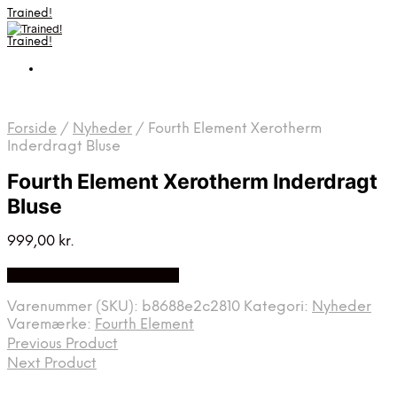
Trained!
Trained!
Forside
/
Nyheder
/
Fourth Element Xerotherm
Inderdragt Bluse
Fourth Element Xerotherm Inderdragt
Bluse
999,00
kr.
Bedste pris hos Diving .dk
Varenummer (SKU):
b8688e2c2810
Kategori:
Nyheder
Varemærke:
Fourth Element
Previous Product
Next Product