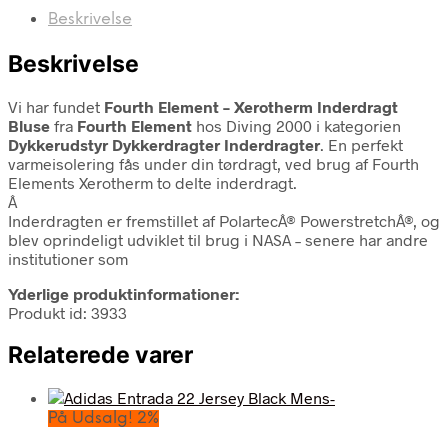
Beskrivelse
Beskrivelse
Vi har fundet
Fourth Element – Xerotherm Inderdragt
Bluse
fra
Fourth Element
hos Diving 2000 i kategorien
Dykkerudstyr Dykkerdragter Inderdragter
. En perfekt
varmeisolering fås under din tørdragt, ved brug af Fourth
Elements Xerotherm to delte inderdragt.
Â
Inderdragten er fremstillet af PolartecÂ® PowerstretchÂ®, og
blev oprindeligt udviklet til brug i NASA – senere har andre
institutioner som
Yderlige produktinformationer:
Produkt id: 3933
Relaterede varer
På Udsalg! 2%