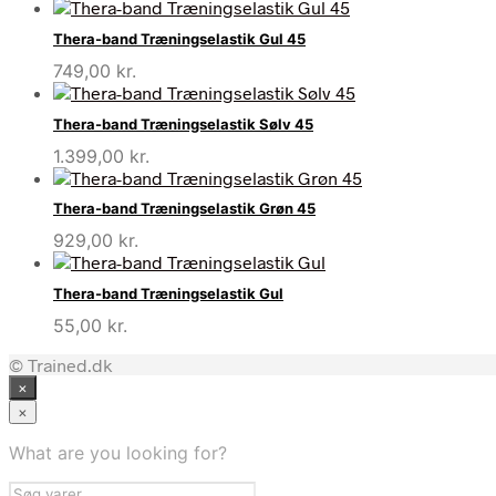
Thera-band Træningselastik Gul 45
749,00
kr.
Thera-band Træningselastik Sølv 45
1.399,00
kr.
Thera-band Træningselastik Grøn 45
929,00
kr.
Thera-band Træningselastik Gul
55,00
kr.
© Trained.dk
×
×
What are you looking for?