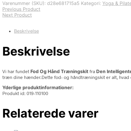
Varenummer (SKU):
d28e681715a5
Kategori:
Yoga & Pilat
Previous Product
Next Product
Beskrivelse
Beskrivelse
Vi har fundet
Fod Og Hånd Træningskit
fra
Den Intelligent
træn dine hænder.Dette fod- og håndtræningskit er alt, hvad 
Yderlige produktinformationer:
Produkt id: 019-110100
Relaterede varer