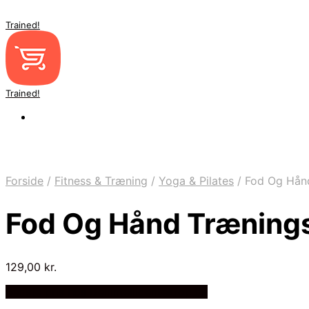
Trained!
Trained!
Forside
/
Fitness & Træning
/
Yoga & Pilates
/
Fod Og Hånd
Fod Og Hånd Trænings
129,00
kr.
Bedste pris hos Denintelligentekrop.dk