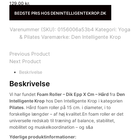
129,00
kr.
BEDSTE PRIS HOS DENINTELLIGENTEKROP.DK
Varenummer (SKU):
0156006a53b4
Kategori:
Yoga
& Pilates
Varemærke:
Den Intelligente Krop
Previous Product
Next Product
Beskrivelse
Beskrivelse
Vi har fundet
Foam Roller – Dik Epp X Cm – Hård
fra
Den
Intelligente Krop
hos Den Intelligente Krop i kategorien
Pilates
. Hård foam roller på 15 cm. i diameter, i to
forskellige længder – af høj kvalitet.En foam roller er det
universelle redskab til træning af balance, stabilitet,
mobilitet og muskelkoordination – og s&a
Yderlige produktinformationer: