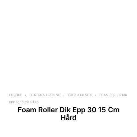
FORSIDE
/
FITNESS & TRÆNING
/
YOGA & PILATES
/
FOAM ROLLER DIK
EPP 30 15 CM HÅRD
Foam Roller Dik Epp 30 15 Cm
Hård