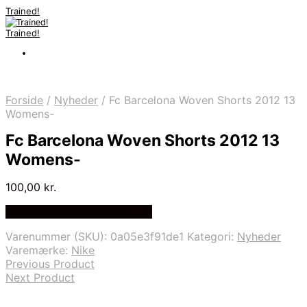
Trained!
Trained!
Forside
/
Nyheder
/
Fc Barcelona Woven Shorts 2012 13
Womens-
Fc Barcelona Woven Shorts 2012 13
Womens-
100,00
kr.
Bedste pris hos Mmsport.dk
Varenummer (SKU):
0a05e3f91de1
Kategori:
Nyheder
Varemærke:
Nike
Previous Product
Next Product