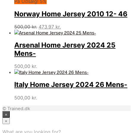
På Udsalg! 5%
pris
pris
var:
er:
Norway Home Jersey 2010 12- 46
300,00 kr..
168,76 kr..
Den
Den
500,00
kr.
473,97
kr.
oprindelige
aktuelle
pris
pris
Arsenal Home Jersey 2024 25
var:
er:
500,00 kr..
473,97 kr..
Mens-
500,00
kr.
Italy Home Jersey 2024 26 Mens-
500,00
kr.
© Trained.dk
×
×
What are you looking for?