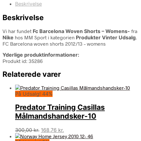
Beskrivelse
Beskrivelse
Vi har fundet
Fc Barcelona Woven Shorts – Womens-
fra
Nike
hos MM Sport i kategorien
Produkter Vinter Udsalg
.
FC Barcelona woven shorts 2012/13 – womens
Yderlige produktinformationer:
Produkt id: 35286
Relaterede varer
På Udsalg! 44%
Predator Training Casillas
Målmandshandsker-10
Den
Den
300,00
kr.
168,76
kr.
oprindelige
aktuelle