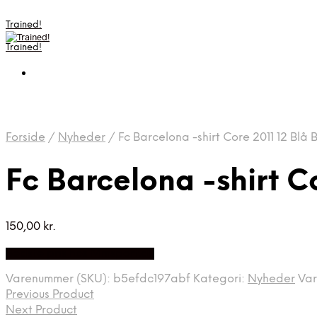
Trained!
Trained!
Forside
/
Nyheder
/
Fc Barcelona -shirt Core 2011 12 Blå B
Fc Barcelona -shirt Co
150,00
kr.
Bedste pris hos Mmsport.dk
Varenummer (SKU):
b5efdc197abf
Kategori:
Nyheder
Va
Previous Product
Next Product