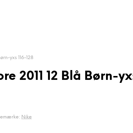
ørn-yxs 116-128
re 2011 12 Blå Børn-yx
remærke:
Nike