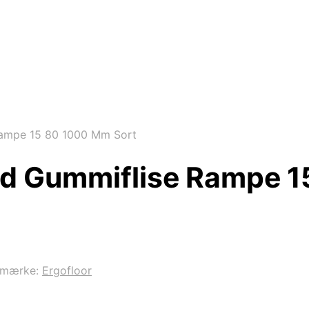
Rampe 15 80 1000 Mm Sort
uad Gummiflise Rampe 
emærke:
Ergofloor