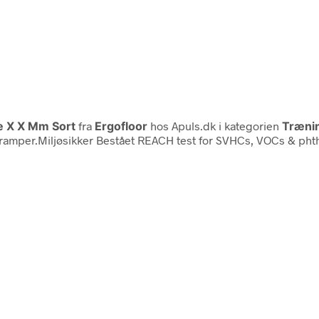
e X X Mm Sort
fra
Ergofloor
hos Apuls.dk i kategorien
Træni
amper.Miljøsikker Bestået REACH test for SVHCs, VOCs & phthal