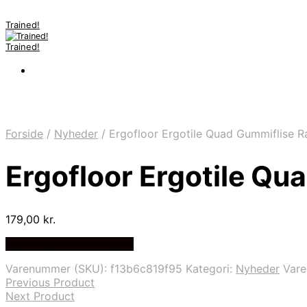
Trained!
Trained!
Forside
/
Nyheder
/
Ergofloor Ergotile Quad Gummiflise 
Ergofloor Ergotile Q
179,00
kr.
Bedste pris hos Apuls.dk
Varenummer (SKU):
f13b6c819f95
Kategori:
Nyheder
Var
Previous Product
Next Product