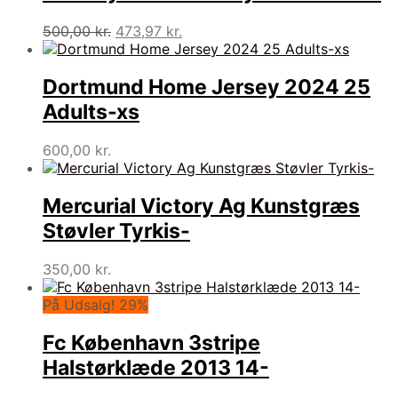
Den
Den
500,00
kr.
473,97
kr.
oprindelige
aktuelle
pris
pris
var:
er:
Dortmund Home Jersey 2024 25
500,00 kr..
473,97 kr..
Adults-xs
600,00
kr.
Mercurial Victory Ag Kunstgræs
Støvler Tyrkis-
350,00
kr.
På Udsalg! 29%
Fc København 3stripe
Halstørklæde 2013 14-