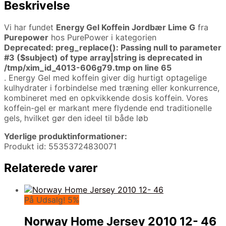
Beskrivelse
Vi har fundet
Energy Gel Koffein Jordbær Lime G
fra
Purepower
hos PurePower i kategorien
Deprecated
: preg_replace(): Passing null to parameter
#3 ($subject) of type array|string is deprecated in
/tmp/xim_id_4013-606g79.tmp
on line
65
. Energy Gel med koffein giver dig hurtigt optagelige
kulhydrater i forbindelse med træning eller konkurrence,
kombineret med en opkvikkende dosis koffein. Vores
koffein-gel er markant mere flydende end traditionelle
gels, hvilket gør den ideel til både løb
Yderlige produktinformationer:
Produkt id: 55353724830071
Relaterede varer
På Udsalg! 5%
Norway Home Jersey 2010 12- 46