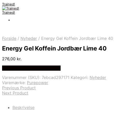
Trained!
Trained!
Forside
/
Nyheder
/
Energy Gel Koffein Jordbær Lime 40
Energy Gel Koffein Jordbær Lime 40
276,00
kr.
Bedste pris hos Purepower.dk
Varenummer (SKU):
7ebcad297171
Kategori:
Nyheder
Varemærke:
Purepower
Previous Product
Next Product
Beskrivelse