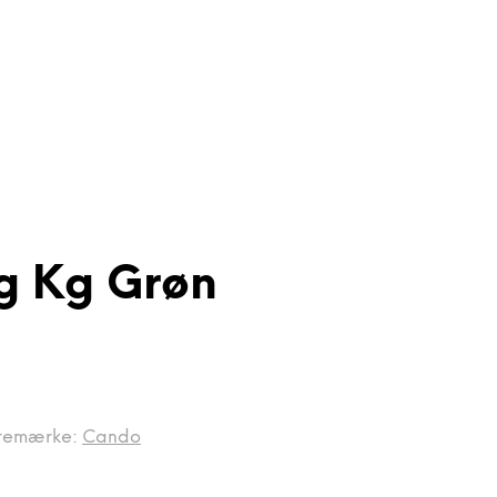
g Kg Grøn
remærke:
Cando