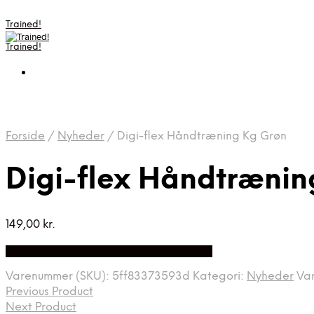
Trained!
Trained!
Forside
/
Nyheder
/
Digi-flex Håndtræning Kg Grøn
Digi-flex Håndtrænin
149,00
kr.
Bedste pris hos Denintelligentekrop.dk
Varenummer (SKU):
5ff83373593d
Kategori:
Nyheder
Va
Previous Product
Next Product