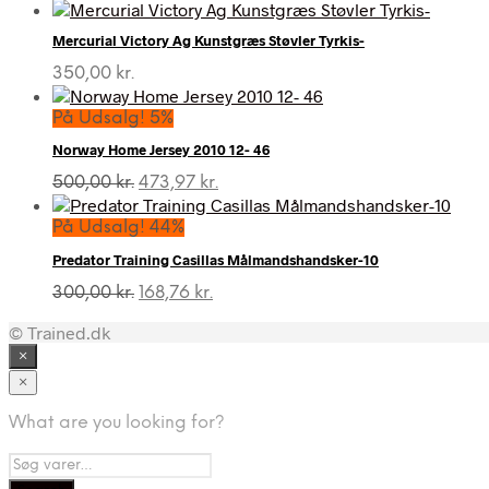
Mercurial Victory Ag Kunstgræs Støvler Tyrkis-
350,00
kr.
På Udsalg! 5%
Norway Home Jersey 2010 12- 46
Den
Den
500,00
kr.
473,97
kr.
oprindelige
aktuelle
pris
pris
På Udsalg! 44%
var:
er:
Predator Training Casillas Målmandshandsker-10
500,00 kr..
473,97 kr..
Den
Den
300,00
kr.
168,76
kr.
oprindelige
aktuelle
© Trained.dk
pris
pris
var:
er:
×
300,00 kr..
168,76 kr..
×
What are you looking for?