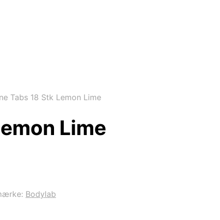
ne Tabs 18 Stk Lemon Lime
 Lemon Lime
mærke:
Bodylab