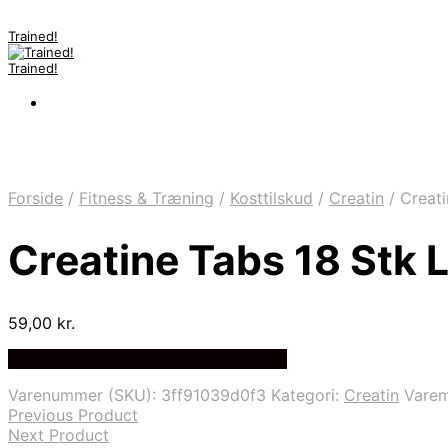
Trained!
Trained!
Forside
/
Fitness & Træning
/
Kosttilskud
/
Creatin
/
Creati
Creatine Tabs 18 Stk
59,00
kr.
Bedste pris hos .shop .dandomain.dk
Varenummer (SKU):
3ff91039d0f3
Kategori:
Creatin
Vare
Previous Product
Next Product