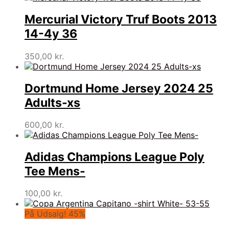
Mercurial Victory Truf Boots 2013
14-4y 36
350,00
kr.
Dortmund Home Jersey 2024 25
Adults-xs
600,00
kr.
Adidas Champions League Poly
Tee Mens-
100,00
kr.
På Udsalg! 45%