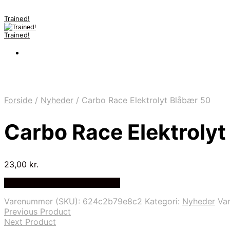
Trained!
Trained!
Forside
/
Nyheder
/
Carbo Race Elektrolyt Blåbær 50
Carbo Race Elektrolyt
23,00
kr.
Bedste pris hos Purepower.dk
Varenummer (SKU):
624c2b79e8c2
Kategori:
Nyheder
Va
Previous Product
Next Product