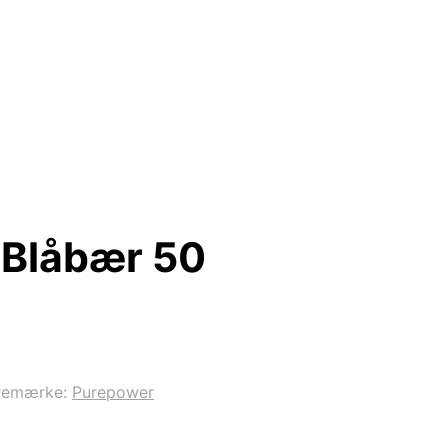
 Blåbær 50
remærke:
Purepower