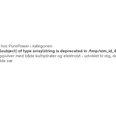
hos PurePower i kategorien
$subject) of type array|string is deprecated in
/tmp/xim_id_
gipulver med både kulhydrater og elektrolyt – udviklet til dig, 
olde væ