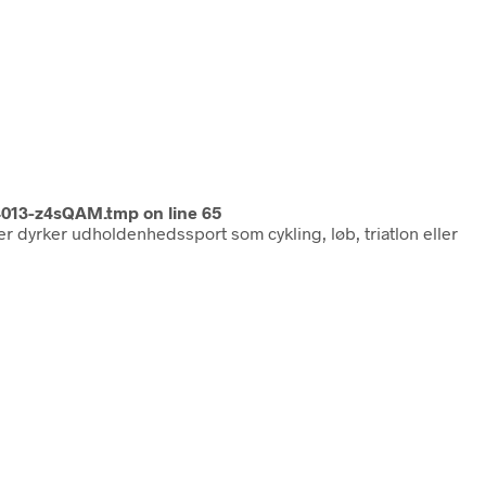
4013-z4sQAM.tmp
on line
65
der dyrker udholdenhedssport som cykling, løb, triatlon eller