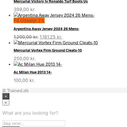
Mercurial Victory Iv Ronaldo Turf Boots Us
399,00
kr.
På Udsalg! 2%
Argentina Away Jersey 2024 26 Mens-
Den
Den
1.200,00
kr.
1.181,25
kr.
oprindelige
aktuelle
pris
pris
Mercurial Vortex Firm Ground Cleats-10
var:
er:
250,00
kr.
1.200,00 kr..
1.181,25 kr..
Ac Milan Hue 2013 14-
100,00
kr.
© Trained.dk
×
×
What are you looking for?