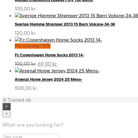
100,00
kr.
Sverige Hjemme Strømper 2013 15 Børn Voksne-34-36
120,00
kr.
På Udsalg! 31%
Fc Copenhagen Home Socks 2013 14-
Den
Den
100,00
kr.
69,00
kr.
oprindelige
aktuelle
pris
pris
Arsenal Home Jersey 2024 25 Mens-
var:
er:
100,00 kr..
69,00 kr..
500,00
kr.
© Trained.dk
×
×
What are you looking for?