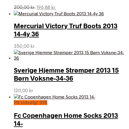
Den
Den
200,00
kr.
196,88
kr.
oprindelige
aktuelle
pris
pris
var:
er:
Mercurial Victory Truf Boots 2013
200,00 kr..
196,88 kr..
14-4y 36
350,00
kr.
Sverige Hjemme Strømper 2013 15
Børn Voksne-34-36
120,00
kr.
På Udsalg! 31%
Fc Copenhagen Home Socks 2013
14-