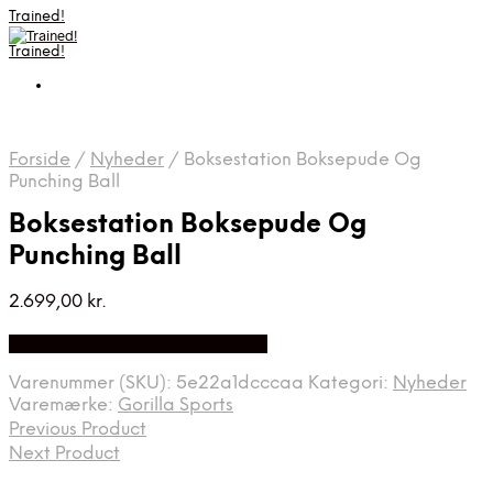
Trained!
Trained!
Forside
/
Nyheder
/
Boksestation Boksepude Og
Punching Ball
Boksestation Boksepude Og
Punching Ball
2.699,00
kr.
Bedste pris hos Billig-fitness.dk
Varenummer (SKU):
5e22a1dcccaa
Kategori:
Nyheder
Varemærke:
Gorilla Sports
Previous Product
Next Product