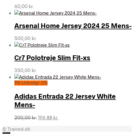
60,00
kr.
Arsenal Home Jersey 2024 25 Mens-
500,00
kr.
Cr7 Polotrøje Slim Fit-xs
350,00
kr.
På Udsalg! 2%
Adidas Entrada 22 Jersey White
Mens-
Den
Den
200,00
kr.
196,88
kr.
oprindelige
aktuelle
© Trained.dk
pris
pris