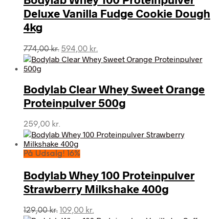
Deluxe Vanilla Fudge Cookie Dough
4kg
Den
Den
774,00
kr.
594,00
kr.
oprindelige
aktuelle
pris
pris
var:
er:
Bodylab Clear Whey Sweet Orange
774,00 kr..
594,00 kr..
Proteinpulver 500g
259,00
kr.
På Udsalg! 16%
Bodylab Whey 100 Proteinpulver
Strawberry Milkshake 400g
Den
Den
129,00
kr.
109,00
kr.
oprindelige
aktuelle