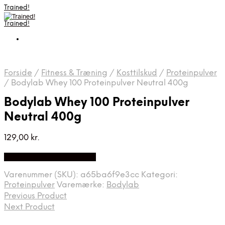
Trained!
Trained!
Forside
/
Fitness & Træning
/
Kosttilskud
/
Proteinpulver
/
Bodylab Whey 100 Proteinpulver Neutral 400g
Bodylab Whey 100 Proteinpulver
Neutral 400g
129,00
kr.
Bedste pris hos Apuls.dk
Varenummer (SKU):
a65ba6f9e3cc
Kategori:
Proteinpulver
Varemærke:
Bodylab
Previous Product
Next Product