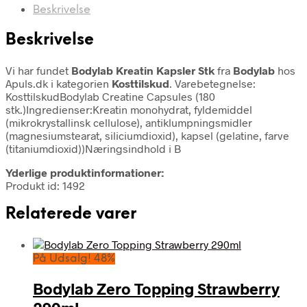
Beskrivelse
Beskrivelse
Vi har fundet
Bodylab Kreatin Kapsler Stk
fra
Bodylab
hos
Apuls.dk i kategorien
Kosttilskud
. Varebetegnelse:
KosttilskudBodylab Creatine Capsules (180
stk.)Ingredienser:Kreatin monohydrat, fyldemiddel
(mikrokrystallinsk cellulose), antiklumpningsmidler
(magnesiumstearat, siliciumdioxid), kapsel (gelatine, farve
(titaniumdioxid))Næringsindhold i B
Yderlige produktinformationer:
Produkt id: 1492
Relaterede varer
På Udsalg! 48%
Bodylab Zero Topping Strawberry