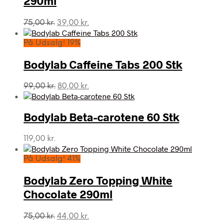
290ml
Den
Den
75,00
kr.
39,00
kr.
oprindelige
aktuelle
pris
pris
På Udsalg! 19%
var:
er:
75,00 kr..
39,00 kr..
Bodylab Caffeine Tabs 200 Stk
Den
Den
99,00
kr.
80,00
kr.
oprindelige
aktuelle
pris
pris
var:
er:
Bodylab Beta-carotene 60 Stk
99,00 kr..
80,00 kr..
119,00
kr.
På Udsalg! 41%
Bodylab Zero Topping White
Chocolate 290ml
Den
Den
75,00
kr.
44,00
kr.