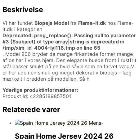
Beskrivelse
Vi har fundet
Biopejs Model
fra
Flame-it.dk
hos Flame-
It.dk i kategorien
Deprecated
: preg_replace(): Passing null to parameter
#3 ($subject) of type array|string is deprecated in
/tmp/xim_id_4004-Iyl116.tmp
on line
65
. Model 906 bryder de mange firkantede former mange
af os har i vores hjem. Den elegante buede front i rustfrit
stål passer smukt på en hvid såvel som en farvet væg.Vi
er her ude i en smuk og meget dekorativ biopejs – læg
mærke til bredden på modellen. Så h
Yderlige produktinformationer:
Produkt id: 42285189857501
Relaterede varer
Spain Home Jersey 2024 26