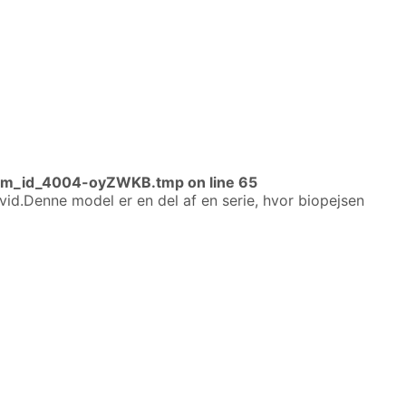
xim_id_4004-oyZWKB.tmp
on line
65
vid.Denne model er en del af en serie, hvor biopejsen