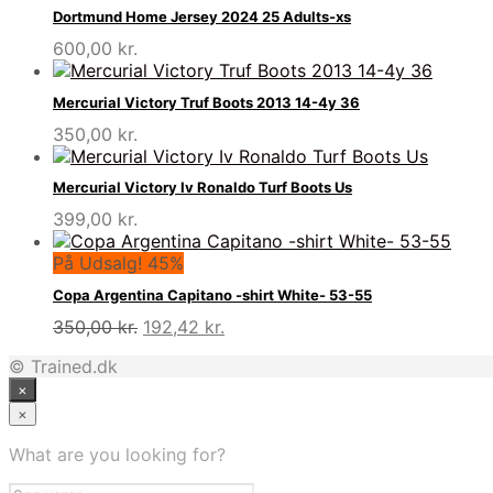
Dortmund Home Jersey 2024 25 Adults-xs
600,00
kr.
Mercurial Victory Truf Boots 2013 14-4y 36
350,00
kr.
Mercurial Victory Iv Ronaldo Turf Boots Us
399,00
kr.
På Udsalg! 45%
Copa Argentina Capitano -shirt White- 53-55
Den
Den
350,00
kr.
192,42
kr.
oprindelige
aktuelle
© Trained.dk
pris
pris
×
var:
er:
350,00 kr..
192,42 kr..
×
What are you looking for?