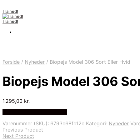
Trained!
Trained!
Forside
/
Nyheder
/
Biopejs Model 306 Sort Eller Hvid
Biopejs Model 306 Sor
1.295,00
kr.
Bedste pris hos Flame-it.dk
Varenummer (SKU):
6793c68fc12c
Kategori:
Nyheder
Var
Previous Product
Next Product