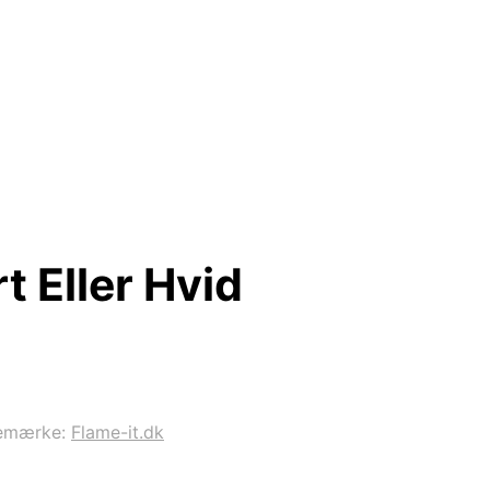
t Eller Hvid
emærke:
Flame-it.dk