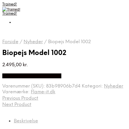
Trained!
Trained!
Forside
/
Nyheder
/
Biopejs Model 1002
Biopejs Model 1002
2.495,00
kr.
Bedste pris hos Flame-it.dk
Varenummer (SKU):
83b98906b7d4
Kategori:
Nyheder
Varemærke:
Flame-it.dk
Previous Product
Next Product
Beskrivelse