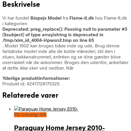
Beskrivelse
Vi har fundet
Biopejs Model
fra
Flame-it.dk
hos Flame-It.dk
i kategorien
Deprecated
: preg_replace(): Passing null to parameter #3
($subject) of type array|string is deprecated in
/tmp/xim_id_4004-Hpwsn2.tmp
on line
65
. Model 1002 kan bruges både inde og ude. Brug denne
fantatiske model inde alle de kolde måneder, stil den i
stuen, køkkenalrummet, entréen og se dine gæster blive
overrasket når de ankommer. Bruges den udenfor, anbefaler
at dette ikke sker ved nedbør. Når
Yderlige produktinformationer:
Produkt id: 42411728175325
Relaterede varer
På Udsalg! 5%
Paraguay Home Jersey 2010-