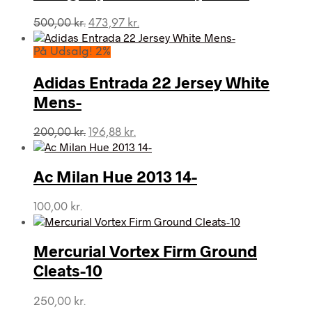
Den
Den
500,00
kr.
473,97
kr.
oprindelige
aktuelle
pris
pris
På Udsalg! 2%
var:
er:
500,00 kr..
473,97 kr..
Adidas Entrada 22 Jersey White
Mens-
Den
Den
200,00
kr.
196,88
kr.
oprindelige
aktuelle
pris
pris
var:
er:
Ac Milan Hue 2013 14-
200,00 kr..
196,88 kr..
100,00
kr.
Mercurial Vortex Firm Ground
Cleats-10
250,00
kr.