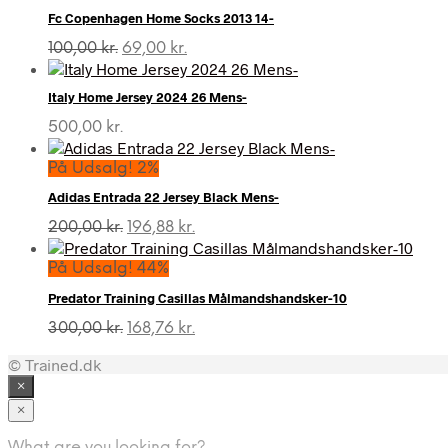
Fc Copenhagen Home Socks 2013 14-
Den
Den
100,00
kr.
69,00
kr.
oprindelige
aktuelle
pris
pris
Italy Home Jersey 2024 26 Mens-
var:
er:
100,00 kr..
69,00 kr..
500,00
kr.
På Udsalg! 2%
Adidas Entrada 22 Jersey Black Mens-
Den
Den
200,00
kr.
196,88
kr.
oprindelige
aktuelle
pris
pris
På Udsalg! 44%
var:
er:
Predator Training Casillas Målmandshandsker-10
200,00 kr..
196,88 kr..
Den
Den
300,00
kr.
168,76
kr.
oprindelige
aktuelle
© Trained.dk
pris
pris
var:
er:
×
300,00 kr..
168,76 kr..
×
What are you looking for?