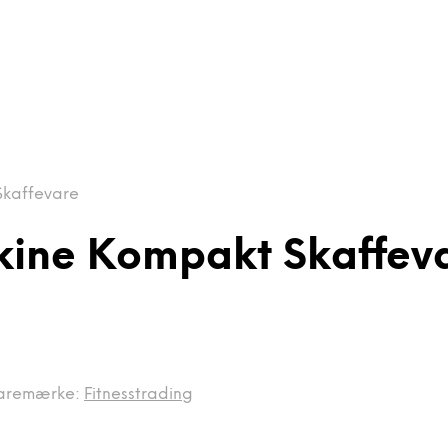
kaffevare
ine Kompakt Skaffev
aremærke:
Fitnesstrading