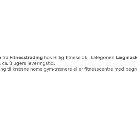
e
fra
Fitnesstrading
hos Billig-fitness.dk i kategorien
Lægmask
 ca. 3 ugers leveringstid.
ing til kræsne home gym-trænere eller fitnesscentre med beg