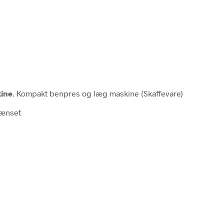
ine
. Kompakt benpres og læg maskine (Skaffevare)
rænset