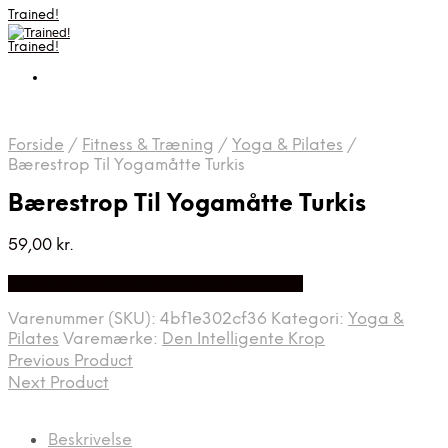
Trained!
Trained!
Forside
/
Fitness & Træning
/
Yoga & Pilates
/
Bærestrop Til Yogamåtte Turkis
Bærestrop Til Yogamåtte Turkis
59,00
kr.
Bedste pris hos Denintelligentekrop.dk
Varenummer (SKU):
4bf1e302cf36
Kategori:
Yoga &
Pilates
Varemærke:
Den Intelligente Krop
Previous Product
Next Product
Beskrivelse