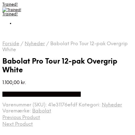
Trained!
Trained!
Forside
/
Nyheder
/
Babolat Pro Tour 12-pak Overgrip
White
Babolat Pro Tour 12-pak Overgrip
White
1.100,00
kr.
Bedste pris hos Padelspecialist.dk
Varenummer (SKU):
41e31176efdf
Kategori:
Nyheder
Varemærke:
Babolat
Previous Product
Next Product