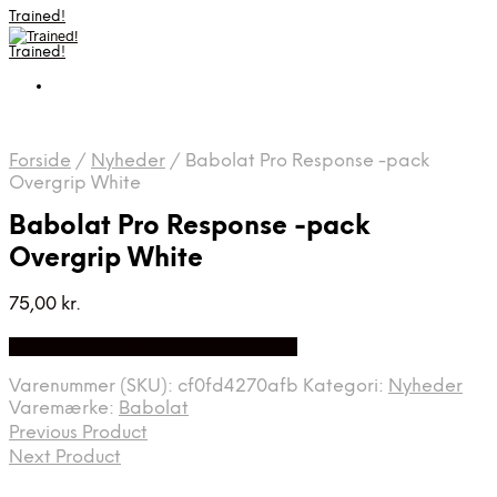
Trained!
Trained!
Forside
/
Nyheder
/
Babolat Pro Response -pack
Overgrip White
Babolat Pro Response -pack
Overgrip White
75,00
kr.
Bedste pris hos Padelspecialist.dk
Varenummer (SKU):
cf0fd4270afb
Kategori:
Nyheder
Varemærke:
Babolat
Previous Product
Next Product