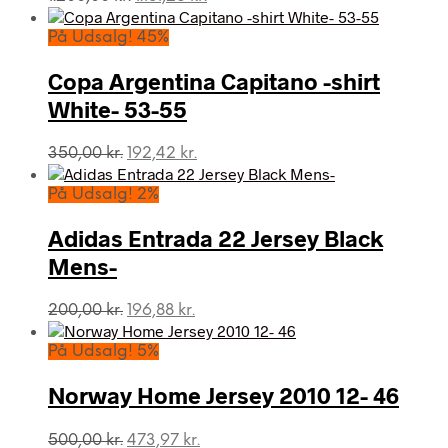
oprindelige
aktuelle
pris
pris
På Udsalg! 45%
var:
er:
1.200,00 kr..
1.181,25 kr..
Copa Argentina Capitano -shirt
White- 53-55
Den
Den
350,00
kr.
192,42
kr.
oprindelige
aktuelle
pris
pris
På Udsalg! 2%
var:
er:
350,00 kr..
192,42 kr..
Adidas Entrada 22 Jersey Black
Mens-
Den
Den
200,00
kr.
196,88
kr.
oprindelige
aktuelle
pris
pris
På Udsalg! 5%
var:
er:
200,00 kr..
196,88 kr..
Norway Home Jersey 2010 12- 46
Den
Den
500,00
kr.
473,97
kr.