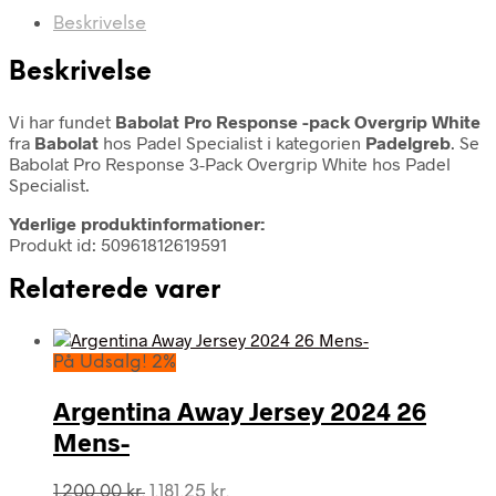
Beskrivelse
Beskrivelse
Vi har fundet
Babolat Pro Response -pack Overgrip White
fra
Babolat
hos Padel Specialist i kategorien
Padelgreb
. Se
Babolat Pro Response 3-Pack Overgrip White hos Padel
Specialist.
Yderlige produktinformationer:
Produkt id: 50961812619591
Relaterede varer
På Udsalg! 2%
Argentina Away Jersey 2024 26
Mens-
Den
Den
1.200,00
kr.
1.181,25
kr.