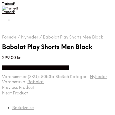
Trained!
Trained!
Forside
/
Nyheder
/
Babolat Play Shorts Men Black
Babolat Play Shorts Men Black
299,00
kr.
Bedste pris hos Padelspecialist.dk
Varenummer (SKU):
80b3b18fc3c5
Kategori:
Nyheder
Varemærke:
Babolat
Previous Product
Next Product
Beskrivelse