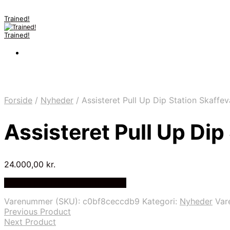
Trained!
Trained!
Forside
/
Nyheder
/
Assisteret Pull Up Dip Station Skaffev
Assisteret Pull Up Dip
24.000,00
kr.
Bedste pris hos Billig-fitness.dk
Varenummer (SKU):
c0bf8ceccdb9
Kategori:
Nyheder
Var
Previous Product
Next Product