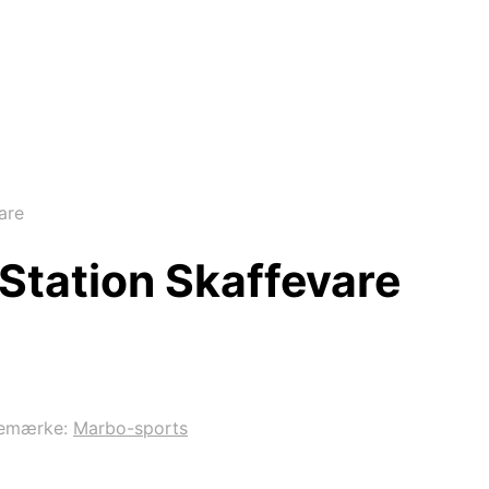
are
 Station Skaffevare
emærke:
Marbo-sports