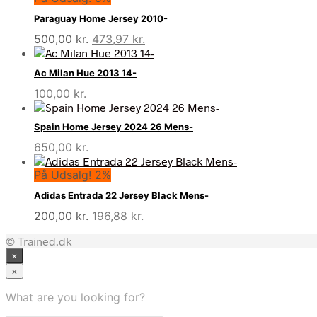
Paraguay Home Jersey 2010-
Den
Den
500,00
kr.
473,97
kr.
oprindelige
aktuelle
pris
pris
Ac Milan Hue 2013 14-
var:
er:
100,00
kr.
500,00 kr..
473,97 kr..
Spain Home Jersey 2024 26 Mens-
650,00
kr.
På Udsalg! 2%
Adidas Entrada 22 Jersey Black Mens-
Den
Den
200,00
kr.
196,88
kr.
oprindelige
aktuelle
© Trained.dk
pris
pris
×
var:
er:
200,00 kr..
196,88 kr..
×
What are you looking for?