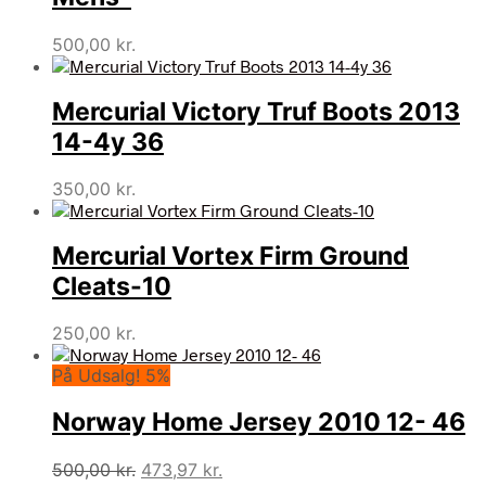
500,00
kr.
Mercurial Victory Truf Boots 2013
14-4y 36
350,00
kr.
Mercurial Vortex Firm Ground
Cleats-10
250,00
kr.
På Udsalg! 5%
Norway Home Jersey 2010 12- 46
Den
Den
500,00
kr.
473,97
kr.