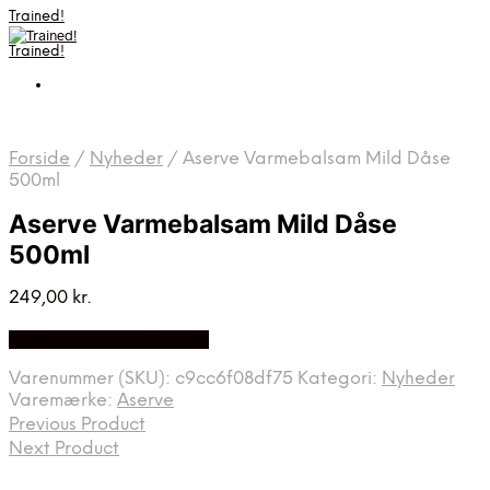
Trained!
Trained!
Forside
/
Nyheder
/
Aserve Varmebalsam Mild Dåse
500ml
Aserve Varmebalsam Mild Dåse
500ml
249,00
kr.
Bedste pris hos Apuls.dk
Varenummer (SKU):
c9cc6f08df75
Kategori:
Nyheder
Varemærke:
Aserve
Previous Product
Next Product