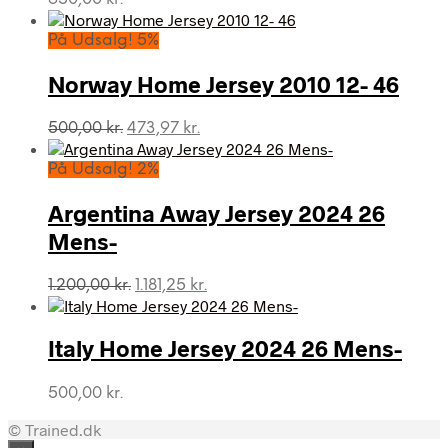
På Udsalg! 5%
Norway Home Jersey 2010 12- 46
Den
Den
500,00
kr.
473,97
kr.
oprindelige
aktuelle
pris
pris
På Udsalg! 2%
var:
er:
500,00 kr..
473,97 kr..
Argentina Away Jersey 2024 26
Mens-
Den
Den
1.200,00
kr.
1.181,25
kr.
oprindelige
aktuelle
pris
pris
var:
er:
Italy Home Jersey 2024 26 Mens-
1.200,00 kr..
1.181,25 kr..
500,00
kr.
© Trained.dk