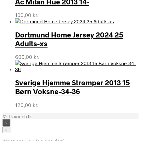
Ac Milan Hue 2013 14-
100,00
kr.
Dortmund Home Jersey 2024 25
Adults-xs
600,00
kr.
Sverige Hjemme Strømper 2013 15
Børn Voksne-34-36
120,00
kr.
© Trained.dk
×
×