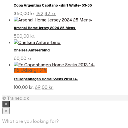
Copa Argentina Capitano -shirt White- 53-55
Den
Den
350,00
kr.
192,42
kr.
oprindelige
aktuelle
pris
pris
Arsenal Home Jersey 2024 25 Mens-
var:
er:
350,00 kr..
192,42 kr..
500,00
kr.
Chelsea Anførerbind
60,00
kr.
På Udsalg! 31%
Fc Copenhagen Home Socks 2013 14-
Den
Den
100,00
kr.
69,00
kr.
oprindelige
aktuelle
© Trained.dk
pris
pris
var:
er:
×
100,00 kr..
69,00 kr..
×
What are you looking for?