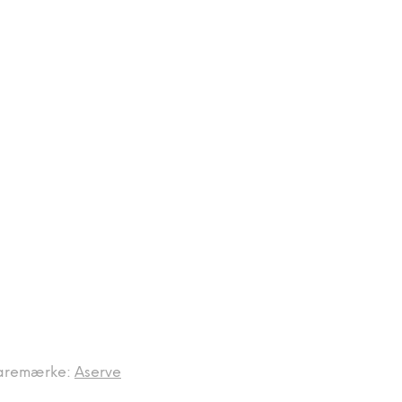
aremærke:
Aserve