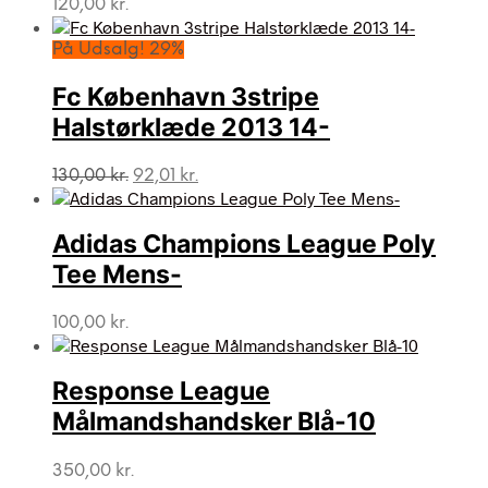
120,00
kr.
På Udsalg! 29%
Fc København 3stripe
Halstørklæde 2013 14-
Den
Den
130,00
kr.
92,01
kr.
oprindelige
aktuelle
pris
pris
var:
er:
Adidas Champions League Poly
130,00 kr..
92,01 kr..
Tee Mens-
100,00
kr.
Response League
Målmandshandsker Blå-10
350,00
kr.