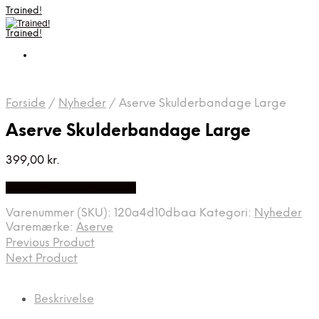
Trained!
Trained!
Forside
/
Nyheder
/
Aserve Skulderbandage Large
Aserve Skulderbandage Large
399,00
kr.
Bedste pris hos Apuls.dk
Varenummer (SKU):
120a4d10dbaa
Kategori:
Nyheder
Varemærke:
Aserve
Previous Product
Next Product
Beskrivelse