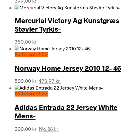
399,00
kr.
Mercurial Victory Ag Kunstgræs
Støvler Tyrkis-
350,00
kr.
På Udsalg! 5%
Norway Home Jersey 2010 12- 46
Den
Den
500,00
kr.
473,97
kr.
oprindelige
aktuelle
pris
pris
På Udsalg! 2%
var:
er:
500,00 kr..
473,97 kr..
Adidas Entrada 22 Jersey White
Mens-
Den
Den
200,00
kr.
196,88
kr.
oprindelige
aktuelle